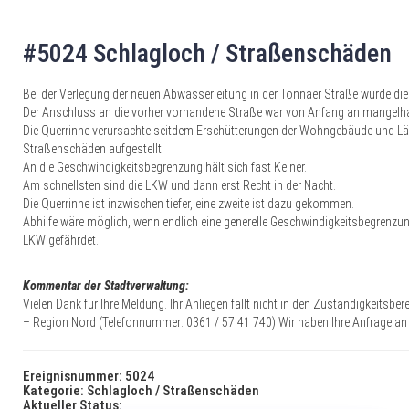
#5024 Schlagloch / Straßenschäden
Bei der Verlegung der neuen Abwasserleitung in der Tonnaer Straße wurde di
Der Anschluss an die vorher vorhandene Straße war von Anfang an mangelha
Die Querrinne verursachte seitdem Erschütterungen der Wohngebäude und Lär
Straßenschäden aufgestellt.
An die Geschwindigkeitsbegrenzung hält sich fast Keiner.
Am schnellsten sind die LKW und dann erst Recht in der Nacht.
Die Querrinne ist inzwischen tiefer, eine zweite ist dazu gekommen.
Abhilfe wäre möglich, wenn endlich eine generelle Geschwindigkeitsbegrenz
LKW gefährdet.
Kommentar der Stadtverwaltung:
Vielen Dank für Ihre Meldung. Ihr Anliegen fällt nicht in den Zuständigkeits
– Region Nord (Telefonnummer: 0361 / 57 41 740) Wir haben Ihre Anfrage an di
Ereignisnummer: 5024
Kategorie: Schlagloch / Straßenschäden
Aktueller Status: